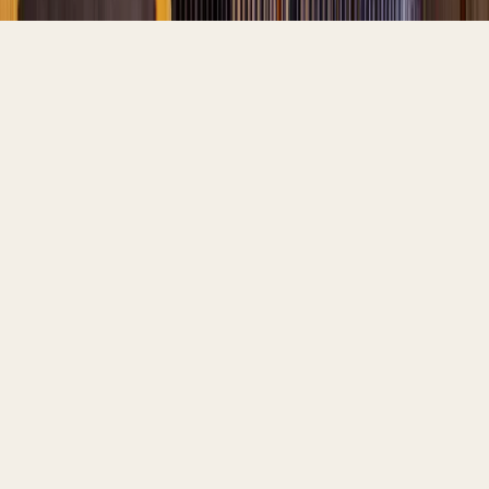
(02)
PERCHÉ LA
PUBBLICITÀ
PER HOTEL FUNZIONA
Dominio Metasearch
94%
dei viaggiatori usa motori metasearch
per prenotare hotel