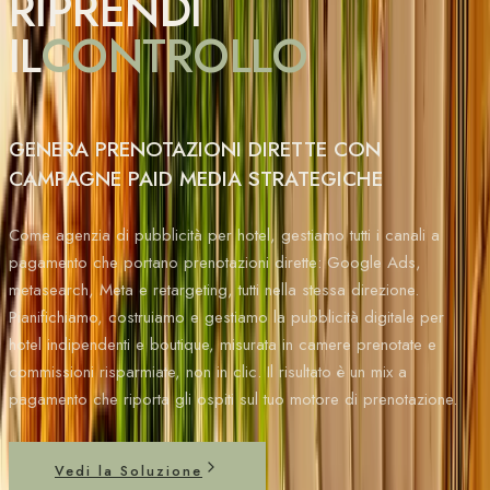
RIPRENDI
IL
CONTROLLO
GENERA PRENOTAZIONI DIRETTE CON
CAMPAGNE PAID MEDIA STRATEGICHE
Come agenzia di pubblicità per hotel, gestiamo tutti i canali a
pagamento che portano prenotazioni dirette: Google Ads,
metasearch, Meta e retargeting, tutti nella stessa direzione.
Pianifichiamo, costruiamo e gestiamo la pubblicità digitale per
hotel indipendenti e boutique, misurata in camere prenotate e
commissioni risparmiate, non in clic. Il risultato è un mix a
pagamento che riporta gli ospiti sul tuo motore di prenotazione.
Vedi la Soluzione