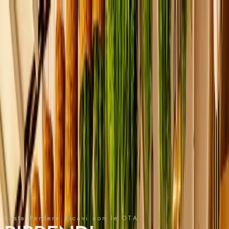
Servizi
Pubblicità su Google
SEO
Social Media
Design
Sito Web
Chi Siamo
Case Study
Approfondimenti
Strumenti
Suite Metriche Finanziarie
Wireframe Hotel
Contattaci
Richiedi Audit Gratuito
🇮🇹
Basta Perdere Ricavi con le OTA