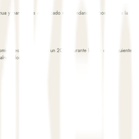
a y mantuvimos actualizado el calendario promocional de la web d
comisiones OTA cayeron un 20%. Durante los 90 días siguientes, la
 alrededor del 60%.