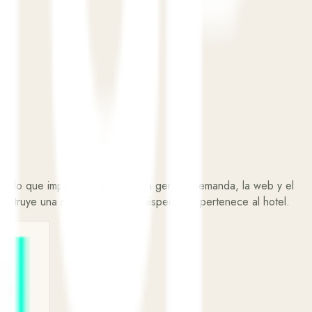
n es lo que importa: el paid media genera demanda, la web y el
onstruye una relación con el huésped que pertenece al hotel.