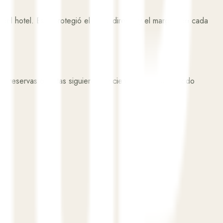
el hotel. Esto protegió el canal directo y el margen de cada
s reservas directas siguieron creciendo frente al periodo