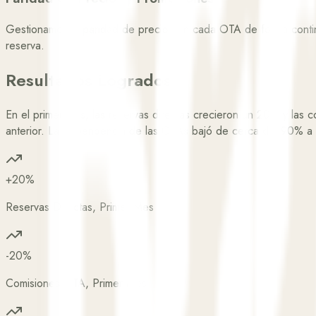
Gestionamos la paridad de precios en cada OTA de forma continu
reserva.
Resultados Logrados
En el primer mes, las reservas directas crecieron un 20% y las 
anterior. La dependencia de las OTAs bajó de cerca del 90% a
+20%
Reservas Directas, Primer Mes
-20%
Comisiones OTA, Primer Mes