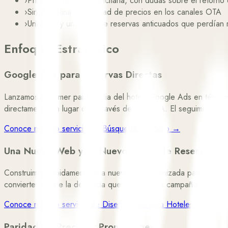
›
Primera inversión publicitaria, con dudas sobre el retorno
›
Sin disciplina de paridad de precios en los canales OTA
›
Una web y un motor de reservas anticuados que perdían r
Enfoque Estratégico
Google Ads para Reservas Directas
Lanzamos el primer paid media del hotel: Google Ads en términos
directamente en lugar de a través de una OTA. El seguimiento at
Conoce nuestro servicio de Búsqueda de Pago →
Una Nueva Web y un Nuevo Motor de Reservas
Construimos rápidamente una nueva web optimizada para SEO y r
convierte más de la demanda que generan las campañas.
Conoce nuestro servicio de Diseño Web para Hoteles →
Paridad de Precios y Promociones