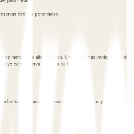
 del paid media
eservas directas potenciales
 de marca y de alta intención. Una oferta más ventajosa en el can
ribuyó cada reserva directa a su fuente.
ediseñamos el motor de reservas: menos pasos y precios más cla