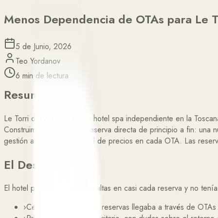
Menos Dependencia de OTAs para Le To
5 de Junio, 2026
Teo Yordanov
6 min de lectura
Resumen
Le Torri di Porsenna es un hotel spa independiente en la Tosca
Construimos un canal de reserva directa de principio a fin: una
gestión activa de la paridad de precios en cada OTA. Las reser
El Desafío
El hotel pagaba comisiones altas en casi cada reserva y no tení
›
Cerca del 90% de las reservas llegaba a través de OTAs 