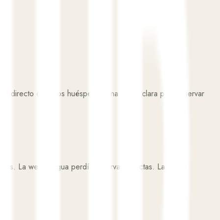
al directo dio a los huéspedes una razón clara para reservar
ros. La web antigua perdía reservas directas. La nueva