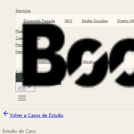
Servicios
Búsqueda Pagada
SEO
Redes Sociales
Diseño W
Nuestra Empresa
Casos de Éxito
Perspectivas
Herramientas
Suite de Métricas Financieras
Wireframe para Hotel
Contáctanos
Auditoría Gratis
🇪🇸
Volver a Casos de Estudio
Estudio de Caso