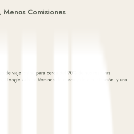
s, Menos Comisiones
as de viaje online para cerca del 90% de sus reservas.
o, Google Ads en términos de marca y de alta intención, y una