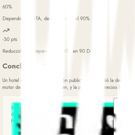
60%
Dependencia OTA, desde Cerca del 90%
-30 pts
Reducción de Dependencia OTA en 90 Días
Conclusión Clave
Un hotel en su primera inversión publicitaria convirtió la depe
motor de reservas la convierten, y la paridad de precios la pro
Socio oficial de Marketise Me, oficialmente
Google Premier Partner y Meta Business
Partner