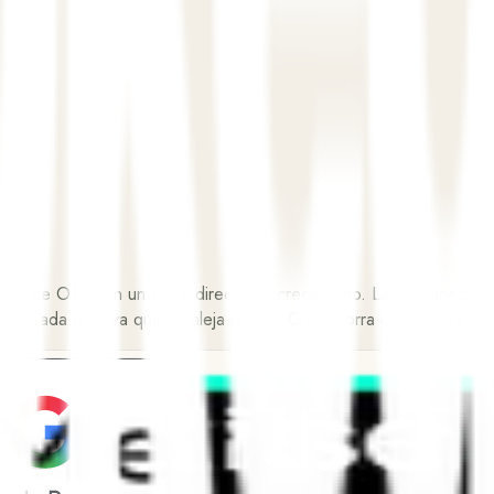
ndencia de OTAs en un canal directo en crecimiento. La combinació
tege. Cada reserva que se aleja de una OTA ahorra comisiones y c