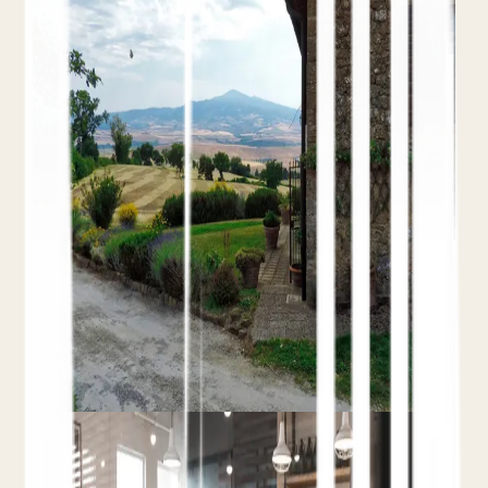
para Hoteles Independientes
23 de mayo de 2026
Teo Yordanov
12 min de lectura
Guía SEO
Local + Búsqueda
IA
Reservas Directas
Cómo los hoteles independientes consiguen
reservas directas desde buscadores:
investigación de palabras clave, SEO local,
schema markup y aparición en los resultados de
búsqueda por IA.
Leer el artículo completo
Blog
Cómo los Hoteles