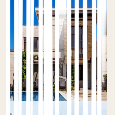
las OTA en Google
9 de junio de 2026
Teo Yordanov
10 min de lectura
Defensa de marca primero
Ganar el
long-tail
Reservas directas, no rankings
Dónde un hotel independiente puede superar
de forma realista a Booking.com y Expedia en
los resultados de búsqueda, dónde no puede
hacerlo, y un plan concreto para ganar el
terreno que sí está al alcance.
Leer el artículo completo
GEO & AEO