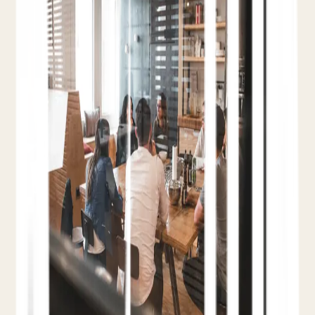
Independientes Pueden
Reducir su Dependencia de las
OTA y Aumentar las Reservas
Directas
3 de marzo de 2025
Teo Yordanov
7 min
Comisión del 15-25%
4 Estrategias
Clave
Independencia de las OTA
Las cuatro estrategias principales que los hoteles
independientes pueden utilizar para reducir las
comisiones de las OTA del 15-25% y captar más
reservas directas a través de la optimización
web, incentivos y visibilidad digital.
Leer el artículo completo