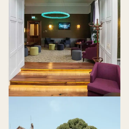
independientes por orden de
retorno
agosto de 2026
Lorenzo Bonari
11 min de lectura
Guía por orden de retorno para aumentar las
reservas directas: revisión de paridad de tarifas,
fricciones en la reserva y los datos de un caso
real.
Leer el artículo completo
Guía
Marketing Hotelero: La Guía
Completa para Hoteles