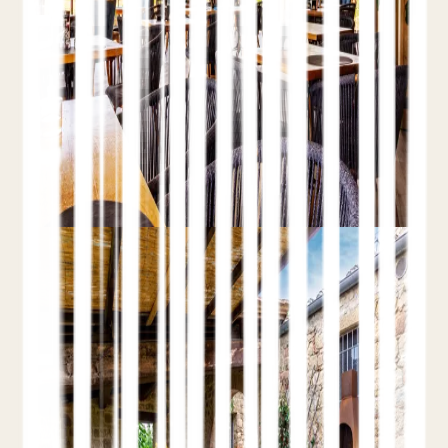
ROAS
Reservas Directas
Lo que el paid search puede y no puede hacer
por un hotel: tipos de campaña, puja por marca,
presupuestos realistas y cómo medir reservas
directas en lugar de clics.
Leer el artículo completo
Hotel SEO
SEO Local para Hoteles y
Google Business Profile
9 de junio de 2026
Teo Yordanov
11 min de lectura
Google Business Profile
NAP y