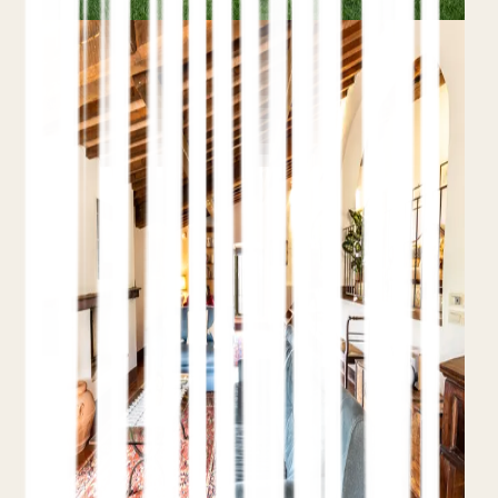
Hotel PPC
Performance Max para
Hoteles: Cuándo Ayuda y
Cuándo Quema Presupuesto
9 de junio de 2026
Teo Yordanov
11 min de lectura
Exclusiones de marca
Señales de
audiencia
Evitar la canibalización
Performance Max puede encontrar nuevos
clientes en todo Google o canibalizar
silenciosamente la demanda de marca y
metabuscadores que ya tienes. Te explicamos
cómo controlarlo.