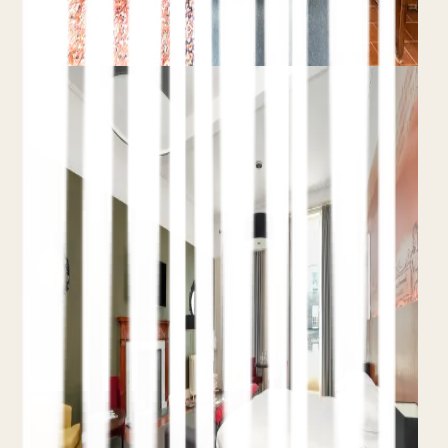
Leer el artículo completo
Hotel Paid Social
Anuncios de Meta (Facebook
e Instagram) para Hoteles
9 de junio de 2026
Teo Yordanov
11 min de lectura
De prospección a retargeting
Pixel y
Conversions API
Medido en reservas
directas
Cómo los hoteles independientes usan los
anuncios de Facebook e Instagram en todo el
embudo: prospección con creatividades visuales
potentes, retargeting de reservas abandonadas