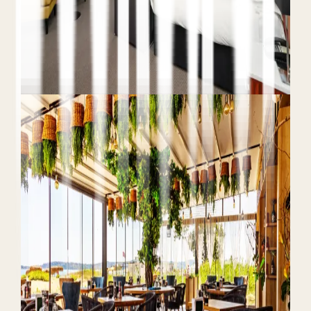
y medición de la contribución real a las reservas
directas.
Leer el artículo completo
Hotel PPC
Medir el Rendimiento de los
Anuncios Hoteleros:
Atribución Basada en Reservas
Directas
9 de junio de 2026
Teo Yordanov
11 min de lectura
Más allá del último clic
Atribución basada
en datos
Reservas por encima de clics