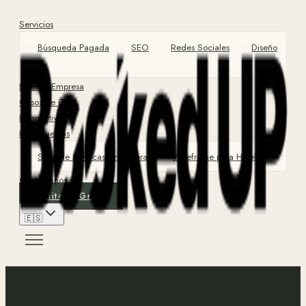
Servicios
Búsqueda Pagada
SEO
Redes Sociales
Diseño
Web
Nuestra Empresa
Casos de Éxito
Perspectivas
Herramientas
Suite de Métricas Financieras
Wireframe para Hotel
Contáctanos
Auditoría Gratis
🇪🇸