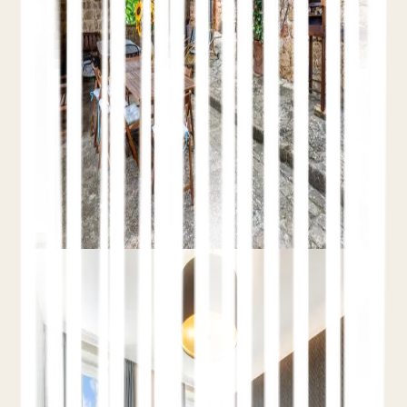
citas
Reseñas y contenido local
Cómo los hoteles independientes aparecen en
el módulo hotelero de Google y en búsquedas
de 'hoteles cerca de mí' mediante la
optimización del Google Business Profile,
coherencia NAP, citas, reseñas y contenido
local.
Leer el artículo completo
Hotel SEO
Schema Markup para Hoteles:
LodgingBusiness, Ofertas y
Reseñas
9 de junio de 2026