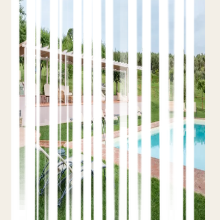
Cómo los Hoteles Aparecen
en la Búsqueda por IA (GEO y
AEO)
9 de junio de 2026
Teo Yordanov
11 min de lectura
Contenido orientado a respuestas
Datos
estructurados
Señales de reseñas
AI Overviews, ChatGPT y Perplexity citan muy
pocos hoteles y casi ninguna agencia en este
sector. Así es como un hotel independiente
consigue esas citas con contenido orientado a
respuestas, schema, señales de entidad y
reseñas.
Leer el artículo completo