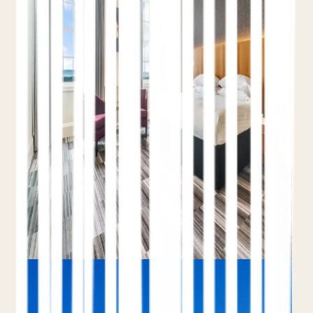
Teo Yordanov
11 min de lectura
Tipos LodgingBusiness y Hotel
Marcado
de ofertas y reseñas
Alimenta la búsqueda
IA
Guía práctica de datos estructurados para
hoteles: esquemas LodgingBusiness, Offer,
AggregateRating y FAQ, por qué la mayoría de
los sitios hoteleros no los tienen, y cómo
consiguen resultados enriquecidos y citas en
búsquedas de IA.
Leer el artículo completo
Hotel SEO
Cómo los Hoteles Superan a