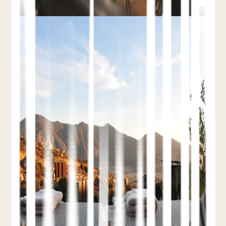
Blog
Por Qué los Hoteles Pequeños
y las Casas de Huéspedes
Deben Apostar por las
Reservas Directas
1 de marzo de 2025
Teo Yordanov
6 min
Directo vs OTA
Fidelización del
Cliente
Potencial de Crecimiento
Muchos viajeros del Reino Unido reservarían
directamente si tuvieran un motivo, pero la
mayoría de los hoteles pequeños captan solo
una minoría de sus reservas de forma directa.