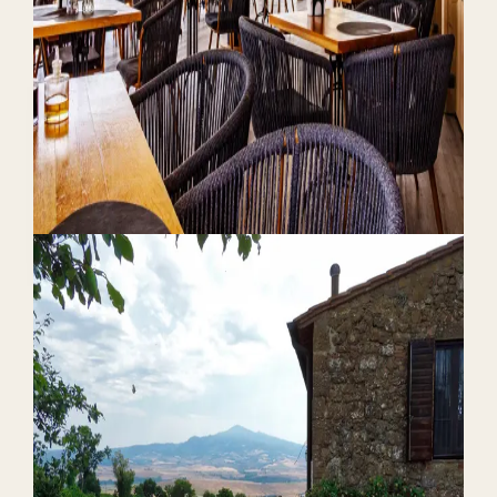
Por qué el último clic engaña a los hoteles,
cómo funciona la atribución basada en datos y
cómo medir el rendimiento publicitario en
reservas directas y comisiones ahorradas, no en
clics.
Leer el artículo completo
IA y automatización
Chatbots para Hoteles y
Automatización con IA
19 de junio de 2026
Teo Yordanov
12 min de lectura
Resuelve dudas previas a la
reserva
Mantén siempre una salida