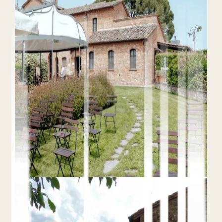
Independientes
23 de mayo de 2026
Teo Yordanov
14 min de lectura
Guía Completa
Todos los
Canales
Reservas Directas
Todos los canales que generan reservas
directas para hoteles independientes y cómo
combinarlos en una sola estrategia: web, SEO,
paid search, paid media, redes sociales y email.
Leer el artículo completo
Guía
Hotel SEO: La Guía Completa