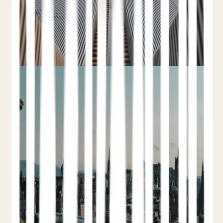
Descubre los pasos concretos para cambiar el
equilibrio.
Leer el artículo completo
Guía
Google Hotel Ads y
Metabuscadores: Cómo los
Hoteles Independientes
Ganan Reservas Directas
9 de junio de 2026
Teo Yordanov
11 min de lectura
Google Hotel
Ads
Metabuscadores
Reservas
Directas