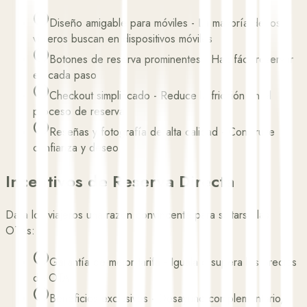
Diseño amigable para móviles
-
La mayoría de los
viajeros buscan en dispositivos móviles
Botones de reserva prominentes
-
Haz fácil reservar
en cada paso
Checkout simplificado
-
Reduce la fricción en el
proceso de reserva
Reseñas y fotografía de alta calidad
-
Construye
confianza y deseo
Incentivos de Reserva Directa
Da a los viajeros una razón convincente para saltarse las
OTAs:
Garantía de mejor tarifa
-
Iguala o supera los precios
de OTA
Beneficios exclusivos
-
Desayuno complementario,