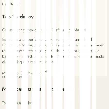
Escrito por
Teo Yordanov
Cofundador y Especialista en Performance Marketing
Especialista en performance marketing y cofundador de
Booked Up Media, con más de una década en paid media en
retail, e-commerce, viajes y hostelería. Aplica ese enfoque
basado en la medición a hoteles independientes, conectando
el marketing con reservas reales.
Más sobre Teo Yordanov
Sigue leyendo
Más de Booked Up Media
Todos los artículos