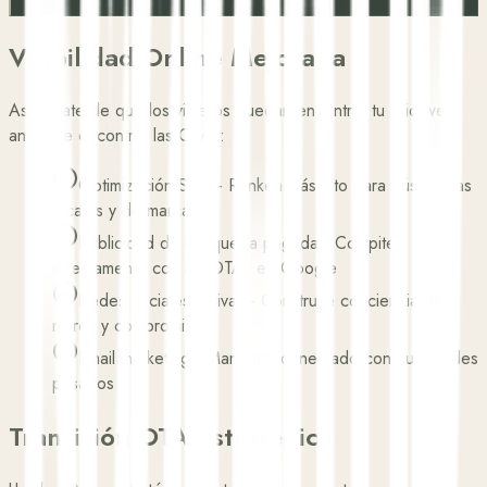
Visibilidad Online Mejorada
Asegúrate de que los viajeros puedan encontrar tu sitio web
antes de encontrar las OTAs:
Optimización SEO
-
Rankea más alto para búsquedas
locales y de marca
Publicidad de búsqueda pagada
-
Compite
directamente con las OTAs en Google
Redes sociales activas
-
Construye conciencia de
marca y compromiso
Email marketing
-
Mantente conectado con huéspedes
pasados
Transición OTA Estratégica