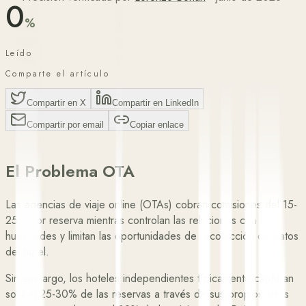
0
%
Leído
Comparte el artículo
Compartir en X
Compartir en LinkedIn
Compartir por email
Copiar enlace
El Problema OTA
Las agencias de viaje online (OTAs) cobran comisiones del
15-
25%
por reserva mientras controlan las relaciones con los
huéspedes y limitan las oportunidades de recolección de datos
del hotel.
Sin embargo, los hoteles independientes típicamente capturan
solo el
25-30%
de las reservas a través de sus propios sitios