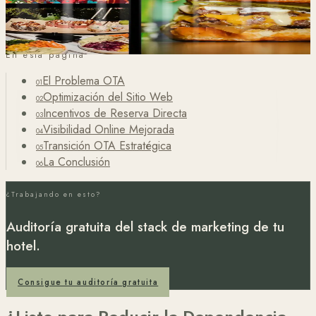
Más Tráfico y Engagement para Happy Bar & Grill
En esta página
El Problema OTA
01
Optimización del Sitio Web
02
Incentivos de Reserva Directa
03
Visibilidad Online Mejorada
04
Transición OTA Estratégica
05
La Conclusión
06
¿Trabajando en esto?
Auditoría gratuita del stack de marketing de tu
hotel.
Consigue tu auditoría gratuita