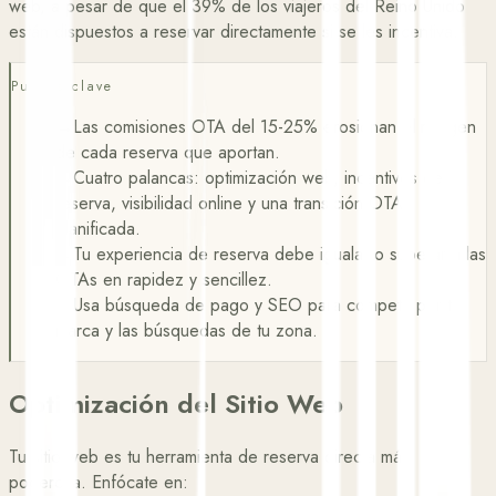
web, a pesar de que el
39%
de los viajeros del Reino Unido
están dispuestos a reservar directamente si se les incentiva.
Puntos clave
→
Las comisiones OTA del 15-25% erosionan el margen
de cada reserva que aportan.
→
Cuatro palancas: optimización web, incentivos de
reserva, visibilidad online y una transición OTA
planificada.
→
Tu experiencia de reserva debe igualar o superar a las
OTAs en rapidez y sencillez.
→
Usa búsqueda de pago y SEO para competir por tu
marca y las búsquedas de tu zona.
Optimización del Sitio Web
Tu sitio web es tu herramienta de reserva directa más
poderosa. Enfócate en: