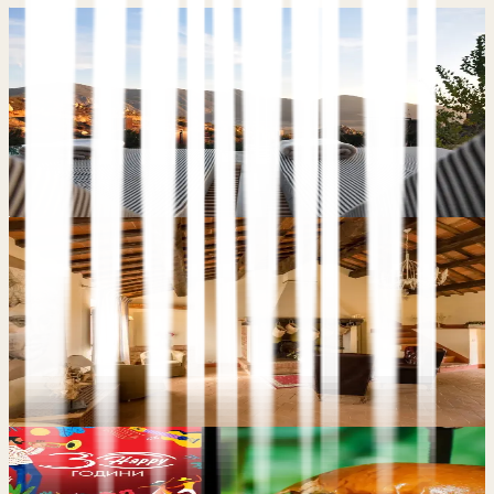
Blog
6 min de lectura
Por Qué los Pequeños Hoteles y Casas de
Huéspedes Deberían Enfocarse en Reservas
Directas
Estudio de Caso
6 min de lectura
Menos Dependencia de OTAs para Le Torri di
Porsenna: Más Reservas Directas, Menos
Comisiones
Estudio de Caso
5 min de lectura