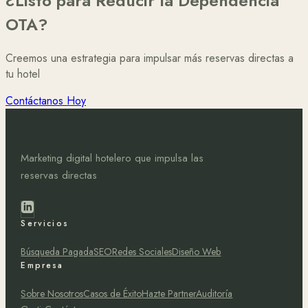
¿Listo para Reducir la Dependencia
OTA?
Creemos una estrategia para impulsar más reservas directas a
tu hotel
Contáctanos Hoy
Marketing digital hotelero que impulsa las
reservas directas
Servicios
Búsqueda Pagada
SEO
Redes Sociales
Diseño Web
Empresa
Sobre Nosotros
Casos de Éxito
Hazte Partner
Auditoría