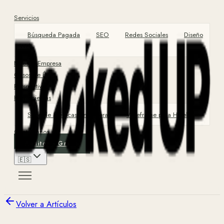
Servicios
Búsqueda Pagada
SEO
Redes Sociales
Diseño
Web
Nuestra Empresa
Casos de Éxito
Perspectivas
Herramientas
Suite de Métricas Financieras
Wireframe para Hotel
Contáctanos
Auditoría Gratis
🇪🇸
Volver a Artículos