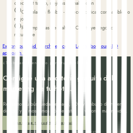
check-out tardío, mejoras de habitación
Cancelación flexible
-
Ofrece políticas comparables o
mejores
Recompensas de lealtad
-
Construye negocio
recurrente
Explore our Paid Search services →
Learn about our SEO
approach →
¿Trabajando en esto para tu hotel?
Consigue una auditoría gratuita del
marketing de tu hotel.
Revisamos tu búsqueda de pago, SEO y embudo de reserva
directa, y te mostramos dónde están las victorias más rápidas.
Consigue tu auditoría gratuita
Sin discurso comercial · 15 minutos · Siempre gratis