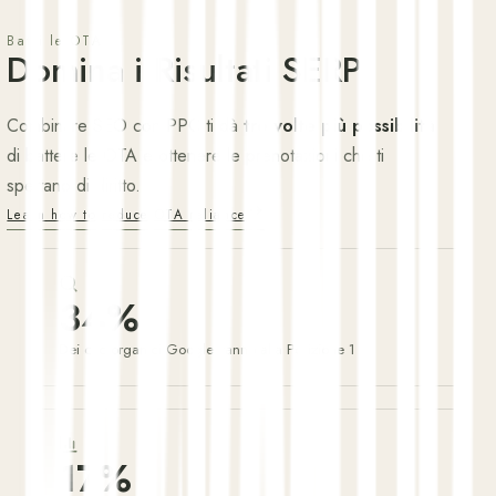
Batti le OTA
Domina i Risultati SERP
Combinare SEO con PPC ti dà
tre volte più possibilità
di battere le OTA e ottenere le prenotazioni che ti
spettano di diritto.
Learn how to reduce OTA reliance
34%
Dei clic organici Google vanno alla Posizione 1
17%