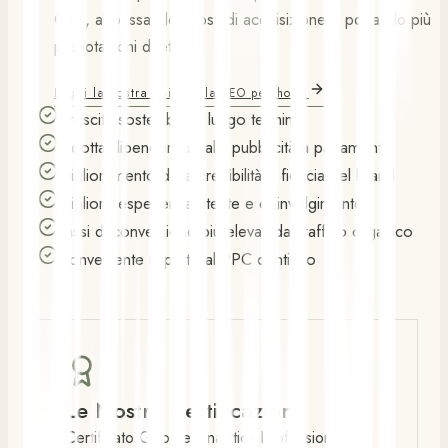
OTA, abbassando i costi di acquisizione e portando più
prenotazioni dirette.
Leggi la nostra guida alla SEO per hotel
Crescita sostenibile a lungo termine
Ridotta dipendenza dalla pubblicità a pagamento
Miglioramento della credibilità e fiducia del brand
Migliore esperienza utente e coinvolgimento
Tassi di conversione più elevati dal traffico organico
Conveniente rispetto al PPC continuo
Le Nostre Certificazioni
Certificato Google Analytics Professional