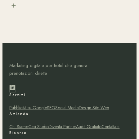
Marketing digitale per hotel che genera
prenotazioni dirette
Servizi
Pubblicità su Google
SEO
Social Media
Design Sito Web
Azienda
Chi Siamo
Casi Studio
Diventa Partner
Audit Gratuito
Contattaci
Risorse