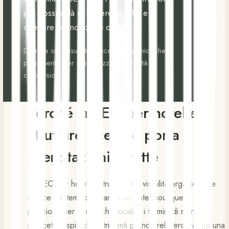
più possibilità di battere le OTA e
ottenere prenotazioni dirette.
Domina sia i risultati di ricerca organici che a
pagamento per massimizzare visibilità e
conversioni.
Perché la SEO per hotel e
strutture ricettive porta
prenotazioni dirette
La SEO per hotel costruisce una visibilità organica che
cresce nel tempo. Quando un hotel boutique si
posiziona per le ricerche locali e i termini di marca,
intercetta ospiti che altrimenti prenoterebbero tramite una