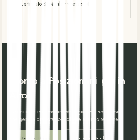
Certificato SEMrush Professional
Pronto a Posizionarti più in
Alto?
Costruiamo insieme una strategia SEO sostenibile
che genera prenotazioni dirette a lungo termine
Inizia Oggi
Richiedi Audit