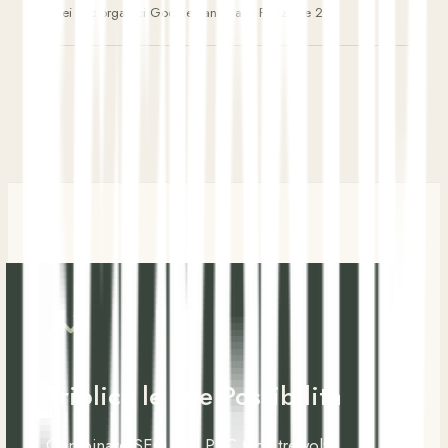
Dei clic organici Google vanno alla Posizione 2
Triplica le Tue Possibilità
Combinare SEO con PPC ti dà tre volte