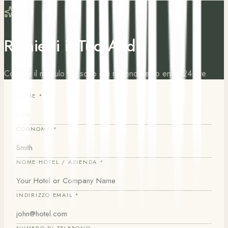
Richiedi il Tuo Audit
Compila il modulo qui sotto e ti risponderemo entro 24 ore
NOME
*
COGNOME
*
NOME HOTEL / AZIENDA
*
INDIRIZZO EMAIL
*