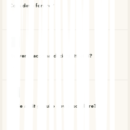
Cosa devo fornire?
3
Riceverò raccomandazioni attuabili?
4
Quale audit gratuito dovrei scegliere?