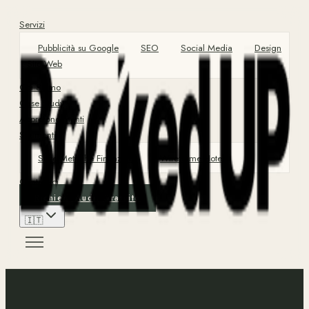
Servizi
Pubblicità su Google
SEO
Social Media
Design
Sito Web
Chi Siamo
Case Study
Approfondimenti
Strumenti
Suite Metriche Finanziarie
Wireframe Hotel
Contattaci
Richiedi Audit Gratuito
🇮🇹