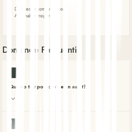
Detailed recommendations
Actionable insights
Domande Frequenti
1
Quanto tempo richiede un audit?
2