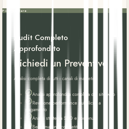
Più Popolare
Audit Completo
Approfondito
Richiedi un Preventivo
Analisi completa di tutti i canali di marketing
Analisi approfondita completa del sito web
Revisione performance pubblicità a
pagamento
Analisi strategia SEO e contenuti
Benchmarking competitor