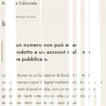
Revisore Editoriale
Edimburgo, Scozia
Se un numero non può essere
ricondotto a un account reale, non
viene pubblicato.
Lorenzo Bonari è co-fondatore di Booked Up Media. La
sua esperienza copre il digital marketing end to end, dallo
sviluppo web al paid media, con un track record nella
gestione di clienti enterprise e nella guida di strategie di
espansione internazionale per brand globali.