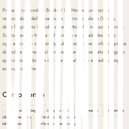
Prima di co-fondare Booked Up Media, Lorenzo era
responsabile dell'espansione internazionale in Dentsu,
dove ha portato brand a sette e otto cifre in nuovi mercati.
Su Booked Up Media è il revisore editoriale designato:
ogni articolo e case study pubblicato viene verificato prima
di andare online, così i numeri che gli albergatori leggono
qui corrispondono a ciò che è realmente accaduto negli
account dei clienti.
Competenze
Digital marketing
Sviluppo web
Paid media
Gestione
clienti enterprise
Strategia di espansione
internazionale
Performance marketing