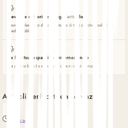
Revisore editoriale di ogni articolo
Revisore designato dell'accuratezza di tutto ciò che Booked Up
Media pubblica
Ex Dentsu, espansione internazionale
Ha portato brand a sette e otto cifre in nuovi mercati
Articoli verificati da Lorenzo
7 min di lettura