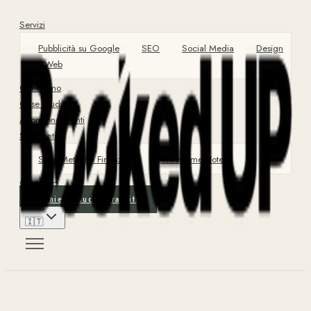
Servizi
Pubblicità su Google
SEO
Social Media
Design
Sito Web
Chi Siamo
Case Study
Approfondimenti
Strumenti
Suite Metriche Finanziarie
Wireframe Hotel
Contattaci
Richiedi Audit Gratuito
🇮🇹