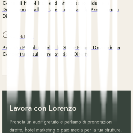
Come gli Hotel Indipendenti Possono Ridurre la
Dipendenza dalle OTA e Aumentare le Prenotazioni
Dirette
6 min di lettura
Perché i Piccoli Hotel e le Guest House Dovrebbero
Concentrarsi sulle Prenotazioni Dirette
Lavora con Lorenzo
Prenota un audit gratuito e parliamo di prenotazioni
dirette, hotel marketing o paid media per la tua struttura.