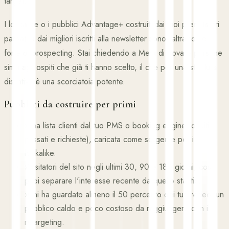
target.
I lookalike o i pubblici Advantage+ costruiti dai tuoi prenotatori
passati e dai migliori iscritti alla newsletter sono l'altra fonte
forte di prospecting. Stai chiedendo a Meta di trovare persone
simili agli ospiti che già ti hanno scelto, il che per una struttura
distintiva è una scorciatoia potente.
Pubblici da costruire per primi
›
Una lista clienti dal tuo PMS o booking engine (ospiti
passati e richieste), caricata come sorgente per i
lookalike.
›
Visitatori del sito negli ultimi 30, 90 e 180 giorni, così
puoi separare l'interesse recente da quello stantio.
›
Chi ha guardato almeno il 50 percento dei tuoi video, un
pubblico caldo e poco costoso da raggiungere con il
retargeting.