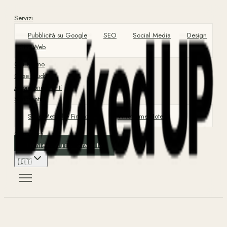
Servizi
Pubblicità su Google
SEO
Social Media
Design
Sito Web
Chi Siamo
Case Study
Approfondimenti
Strumenti
Suite Metriche Finanziarie
Wireframe Hotel
Contattaci
Richiedi Audit Gratuito
🇮🇹