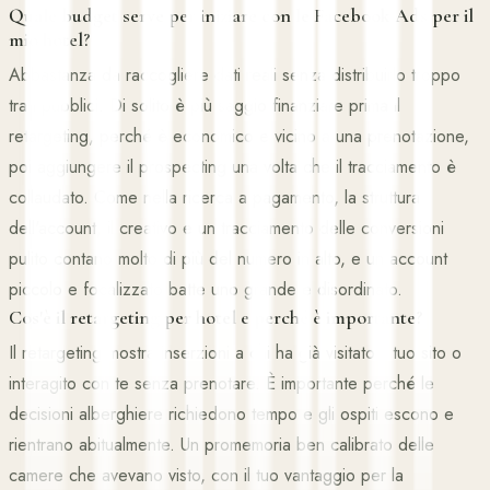
Quale budget serve per iniziare con le Facebook Ads per il
mio hotel?
Abbastanza da raccogliere dati reali senza distribuirlo troppo
tra i pubblici. Di solito è più saggio finanziare prima il
retargeting, perché è economico e vicino a una prenotazione,
poi aggiungere il prospecting una volta che il tracciamento è
collaudato. Come nella ricerca a pagamento, la struttura
dell'account, il creativo e un tracciamento delle conversioni
pulito contano molto di più del numero in alto, e un account
piccolo e focalizzato batte uno grande e disordinato.
Cos'è il retargeting per hotel e perché è importante?
Il retargeting mostra inserzioni a chi ha già visitato il tuo sito o
interagito con te senza prenotare. È importante perché le
decisioni alberghiere richiedono tempo e gli ospiti escono e
rientrano abitualmente. Un promemoria ben calibrato delle
camere che avevano visto, con il tuo vantaggio per la