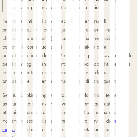
facoltative per un account alberghiero serio.
Imposta eventi puliti che rispecchino il percorso di
prenotazione: view content (una pagina camera), initiate
checkout (date e tariffe), e purchase (una prenotazione
confermata con il suo valore). Passa il valore della
prenotazione in modo che Meta ottimizzi per il ricavo, non solo
per il conteggio. Senza questo, stai chiedendo all'algoritmo di
trovare prenotatori nascondendogli l'aspetto di una
prenotazione, e spenderà il tuo budget di conseguenza.
Se il tuo booking engine si trova su un dominio di terze parti,
assicurati che le conversioni vengano comunque catturate e
attribuite. È una perdita comune per gli hotel e una cosa che
troviamo spesso nelle revisioni del nostro servizio di
paid
media
. Farlo bene è la differenza tra Meta che impara