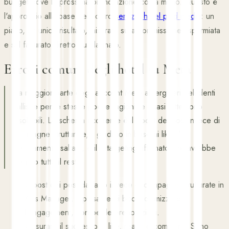
budget dove la prossima prenotazione costa meno. Questo è
l'approccio alla base del nostro
servizio hotel paid media
: un
piano, un unico risultato, misurato sulla commissione risparmiata
e sul fatturato diretto guadagnato.
Errori comuni degli hotel su Meta
La maggior parte degli account Meta alberghieri deludenti
fallisce per le stesse poche ragioni, e quasi tutte sono
risolvibili. Lo schema ricorrente è il boost dei post invece di
campagne strutturate, il giudizio in base ai like, il
tracciamento saltato, e il retargeting affamato che avrebbe
pagato tutto il resto.
›
Boost dei post dall'app invece di campagne strutturate in
Ads Manager. Il pulsante di boost ottimizza per
l'engagement, non per le prenotazioni.
›
Misurare il successo in like, reach e commenti. Sono