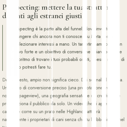
Prospecting: mettere la tua struttura
davanti agli estranei giusti
Il prospecting è la parte alta del funnel, dove investi per
raggiungere chi ancora non ti conosce. Su Meta non devi
più selezionare interessi a mano. Un targeting ampio con un
creativo forte e un obiettivo di conversione chiaro permette
all'algoritmo di trovare i tuoi probabili ospiti, spesso meglio di
quanto potresti fare tu.
Detto questo, ampio non significa cieco. Dai segnali al sistema.
Un evento di conversione preciso (una prenotazione avviata,
non una pageview), una geografia sensata, e un creativo che
pre-seleziona il pubblico da solo. Un video che si apre su un
cane che corre su un prato nelle Highlands attirerà
naturalmente i proprietari di cani senza che tu li abbia inclusi nel