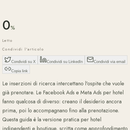
Accuratezza verificata da
Lorenzo Bonari
·
giugno 2026
0
%
Letto
Condividi l'articolo
Condividi su X
Condividi su LinkedIn
Condividi via email
Copia link
Le inserzioni di ricerca intercettano l'ospite che vuole
già prenotare. Le Facebook Ads e Meta Ads per hotel
fanno qualcosa di diverso: creano il desiderio ancora
prima, poi lo accompagnano fino alla prenotazione.
Questa guida è la versione pratica per hotel
indipendenti e boutique, scritta come approfondimento