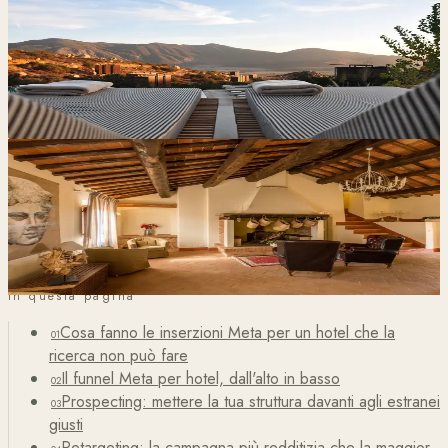
Blog
6 min di lettura
Perché i Piccoli Hotel e le Guest House Dovrebbero
Concentrarsi sulle Prenotazioni Dirette
Caso Studio
6 min di lettura
Meno Dipendenza dalle OTA per Le Torri di Porsenna: Più
Prenotazioni Dirette, Meno Commissioni
In questa pagina
Cosa fanno le inserzioni Meta per un hotel che la
01
ricerca non può fare
Il funnel Meta per hotel, dall'alto in basso
02
Prospecting: mettere la tua struttura davanti agli estranei
03
giusti
Retargeting: la campagna più redditizia che la maggior