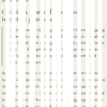
diventi insistente.
Creatività adatta al travel, non
inserzioni generiche
Su Meta il creativo fa la maggior parte del lavoro. Il targeting
ti mette nella stanza; il video e le foto decidono se qualcuno
resta. Il travel ha un vantaggio qui, perché gli hotel sono per
natura visivi. Il compito è vendere la sensazione di esserci,
girata bene, nel primo secondo, nel formato verticale di un
pollice su uno schermo.
Apri con movimento e persone. Un breve video verticale del
luogo in uso (vapore dalla piscina, una porta che si apre su una
vista sul mare, un tavolo apparecchiato) supera quasi sempre
una foto da brochure. Gira pensando al sonoro spento, perché
la maggior parte del feed è in silenzio, poi aggiungi i sottotitoli.
Il frame più forte deve stare all'inizio: hai circa un secondo