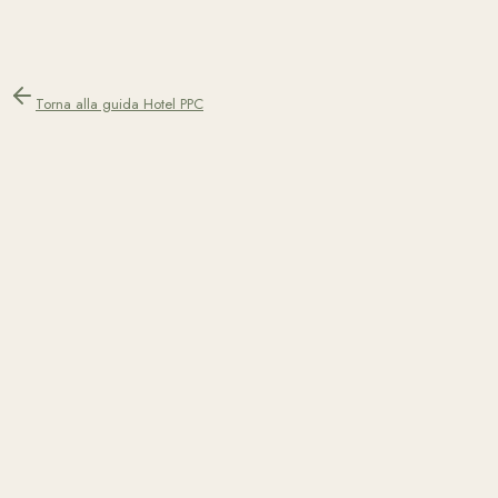
Torna alla guida Hotel PPC
Teo Yordanov
Co-Fondatore e Specialista Performance Marketing
Pubblicato a
giugno 2026
11 min di lettura