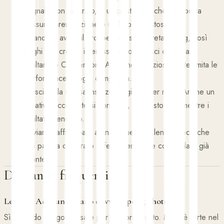
segnali, non fatturato, e un post virale che non porta
nessuna prenotazione è un hobby costoso.
›
Mandare avanti il prospecting senza retargeting, così
paghi per creare interesse e poi lo lasci evaporare.
›
Saltare le Conversions API, che silenziosamente limita le
performance di ogni campagna.
›
Lasciare la stessa inserzione girare per mesi. Anche un
creativo eccellente si consuma, e il costo sale mentre i
risultati scendono.
›
Inviare traffico paid a una homepage lenta invece che
alla pagina camera o offerta pertinente con le date già
pronte.
Domande frequenti
Le Meta Ads funzionano davvero per gli hotel?
Sì, quando vengono usate per il lavoro giusto. Meta è forte nel