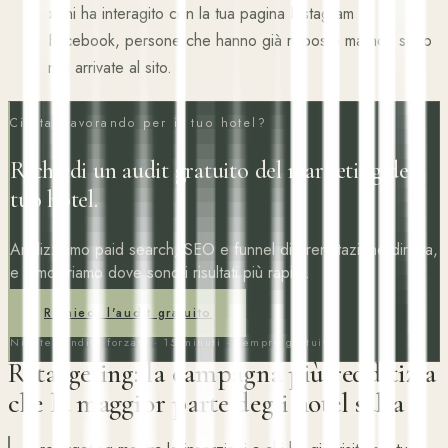
›
Chi ha interagito con la tua pagina Instagram o
Facebook, persone che hanno già risposto ma non sono
mai arrivate al sito.
Ci stai lavorando per il tuo hotel?
Richiedi un audit gratuito del marketing del
tuo hotel.
Analizziamo paid search, SEO e funnel di prenotazione diretta,
e ti mostriamo dove sono i risultati più rapidi.
Richiedi l'audit gratuito
Niente vendita forzata · 15 minuti · Sempre gratuito
Retargeting: la campagna più redditizia
che la maggior parte degli hotel salta