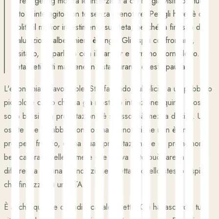
Il retargeting mostra le inserzioni a chi ha già visitato il tuo
sito o interagito con te senza prenotare. Per gli hotel è di
solito il miglior investimento su Meta, perché la finestra di
valutazione alberghiera è lunga. Gli ospiti confrontano,
esitano, ne parlano con il partner e tornano giorni dopo. Il
retargeting ti mantiene in vista durante questa pausa.
L'economia è favorevole. Stai facendo pubblicità a un pubblico
piccolo e caldo che ha già mostrato intenzione, quindi i costi
sono bassi e la prenotazione è spesso già mezza decisa. Un
ospite che ha abbandonato una prenotazione non è un
prospect freddo, è una quasi-prenotazione, e un promemoria
ben calibrato delle camere che aveva visto può fare la
differenza tra una prenotazione diretta e quello stesso ospite
che finalizza su un OTA.
È anche qui che difendi il canale diretto. Chi ha lasciato il tuo