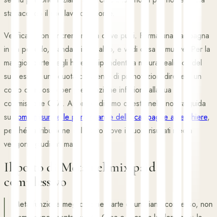
sta facendo il suo lavoro a monte.
Verificalo con l'incrementalità dove puoi. Ferma una campagna
in un periodo, mandala in un altro, e vedi cosa si muove. Per la
maggior parte degli hotel indipendenti la misura realistica del
successo è una quota crescente di prenotazioni dirette a un
costo composito per prenotazione inferiore alla tua
commissione OTA. Approfondiremo questo nella nostra guida
su
come misurare le performance delle campagne alberghiere
,
perché l'attribuzione è il posto dove i buoni risultati media
vengono giudicati male.
Il posto di Meta nel mix paid
complessivo
Meta funziona meglio come parte di un piano connesso, non