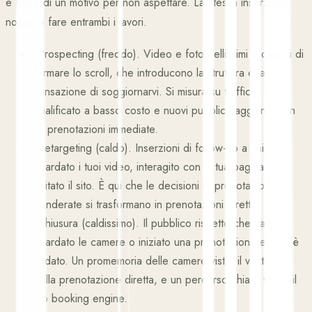
e forse di un motivo per non aspettare. La stessa inserzione
non può fare entrambi i lavori.
›
Prospecting (freddo). Video e foto bellissimi e capaci di
fermare lo scroll, che introducono la struttura e la
sensazione di soggiornarvi. Si misura su traffico
qualificato a basso costo e nuovi pubblici raggiunti, non
su prenotazioni immediate.
›
Retargeting (caldo). Inserzioni di follow-up a chi ha
guardato i tuoi video, interagito con la tua pagina o
visitato il sito. È qui che le decisioni di prenotazione
ponderate si trasformano in prenotazioni dirette.
›
Chiusura (caldissimo). Il pubblico ristretto che ha
guardato le camere o iniziato una prenotazione e se n'è
andato. Un promemoria delle camere viste, il vantaggio
della prenotazione diretta, e un percorso chiaro verso il
tuo booking engine.