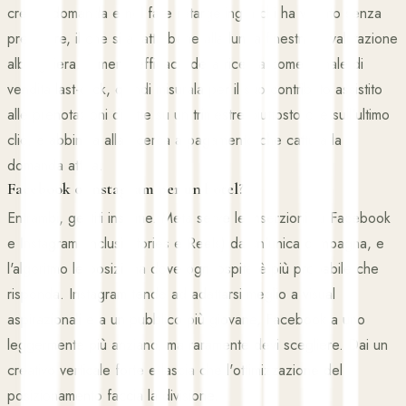
creare domanda e nel fare retargeting a chi ha visitato senza
prenotare, il che si adatta bene alla lunga finestra di valutazione
alberghiera. È meno efficace della ricerca come canale di
vendita last-click, quindi misurala per il suo contributo assistito
alle prenotazioni dirette su un trimestre piuttosto che sull'ultimo
clic, e abbinala alla ricerca a pagamento che cattura la
domanda attiva.
Facebook o Instagram per un hotel?
Entrambi, gestiti insieme. Meta serve le inserzioni su Facebook
e Instagram (inclusi Stories e Reels) da un'unica campagna, e
l'algoritmo le posiziona dove ogni ospite è più probabile che
risponda. Instagram tende ad adattarsi meglio a visual
aspirazionali e a un pubblico più giovane, Facebook a uno
leggermente più anziano, ma raramente devi scegliere. Dai un
creativo verticale forte e lascia che l'ottimizzazione del
posizionamento faccia la divisione.