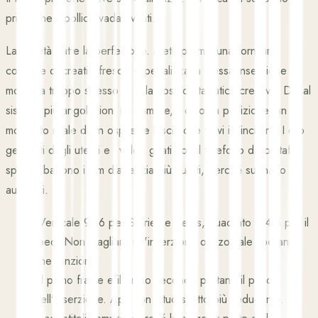
prima che il pollice vada avanti.
La varietà batte la perfezione. Meta premia una fornitura
costante di creativi freschi e penalizza la stessa inserzione
mostrata troppo spesso — è la cosiddetta fatica creativa. Dai al
sistema più angolazioni (le camere, il cibo, la posizione, un
momento reale di un ospite) e lascia che trovi il vincitore. I clip
generati dagli utenti e i video girati con il telefono dallo staff
spesso battono i film d'agenzia più curati, perché suonano
autentici.
›
Verticale 9:16 per Stories e Reels, quadrato o 4:5 per il
feed. Non ritagliare un'inserzione orizzontale sperando
che funzioni.
›
Il primo frame e il primo secondo portano il peso
dell'inserzione. Apri con il tuo scatto più seducente.