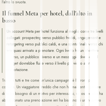
l'altro lo svuota.
Il funnel Meta per hotel, dall'alto in
basso
Un account Meta per hotel funziona al meglio come tre livelli
collegati: prospecting verso pubblici freddi, engagement e
retargeting verso pubblici caldi, e una spinta finale verso chi
era quasi arrivato a prenotare. Ogni livello ha un obiettivo
diverso, un pubblico diverso e un messaggio diverso, e il
budget dovrebbe fluire verso il livello più vicino a una
prenotazione.
Trattare tutti e tre come un'unica campagna è l'errore più
comune. Un viaggiatore freddo che non ha mai sentito parlare
di te ha bisogno di un motivo per interessarsi; un ospite che ha
abbandonato una prenotazione ieri ha bisogno di un incentivo