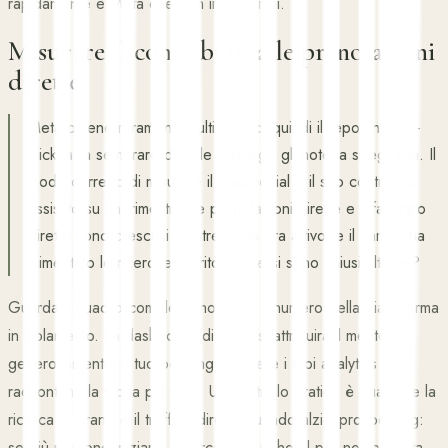
rapidamente e Meta che non impara mai.
Misurare il contributo alle prenotazioni
dirette
Meta ottiene raramente l'ultimo clic, quindi il reporting last-
click la fa sembrare debole e spinge gli hotel a spegnerla. Il
modo corretto di misurare il paid social è il suo contributo
assistito su un trimestre: le prenotazioni dirette e il fatturato
diretto sono cresciuti mentre Meta era attivo, e il canale ha
alimentato le ricerche e i ritorni che si sono chiusi altrove?
Guarda il quadro completo, non solo il numero della piattaforma
in isolamento. La dashboard di Meta si attribuirà il merito
generosamente; il tuo booking engine e i tuoi analytics
raccontano la storia più vera. Un controllo pratico è guardare la
ricerca di brand e il traffico diretto quando alzi il prospecting:
se più persone iniziano a cercare il tuo hotel per nome, Meta