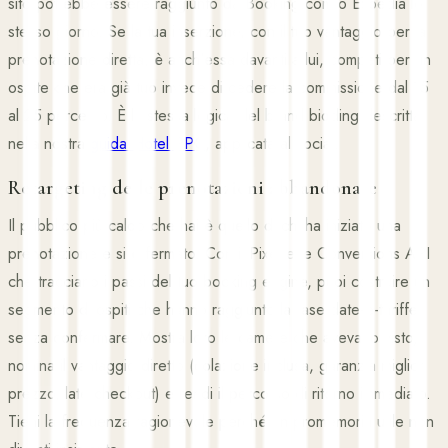
sito potrebbe essere raggiunto da Booking.com o Expedia lo
stesso giorno. Se la tua inserzione, con il tuo vantaggio per la
prenotazione diretta, è anch'essa davanti a lui, competi per un
ospite che era già tuo invece di cedere la commissione dal 15
al 25 percento. È la stessa logica del brand bidding descritta
nella nostra
guida Hotel PPC
, applicata al social.
Retargeting delle prenotazioni abbandonate
Il pubblico più caldo che hai è quello di chi ha iniziato una
prenotazione e si è fermato. Con il Pixel e le Conversions API
che tracciano i passi del tuo booking engine, puoi costruire un
segmento di ospiti che hanno raggiunto la fase date-e-tariffe
senza confermare. Mostra loro le camere che avevano visto,
nomina il vantaggio diretto (colazione inclusa, garanzia miglior
prezzo, late checkout) e rendi il percorso di ritorno immediato.
Tieni la frequenza ragionevole perché un promemoria utile non