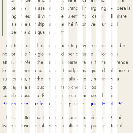
come esperimento isolato. Crea e riscalda la domanda; la
ricerca e il metasearch la catturano; il retargeting recupera la
lunga finestra di valutazione su entrambi i canali. Falli girare
insieme e si moltiplicano, perché l'ospite vede un hotel
coerente ovunque lo incontri.
Il mix tipico di un hotel indipendente prevede ricerca brand e
non-brand e Google Hotel Ads per catturare la domanda
attiva, con Meta che alimenta la parte alta del funnel e difende
le prenotazioni abbandonate. Il budget maggiore di solito inizia
sulla cattura, perché è più vicina alla vendita, mentre Meta
guadagna la sua quota man mano che si dimostra il suo
contributo assistito. Per il lato ricerca e metasearch, vedi
Performance Max for hotels
e la più ampia
guida Hotel PPC
.
Il filo che attraversa tutto sono le prenotazioni dirette. Ogni
livello va misurato sullo stesso risultato, così puoi spostare il