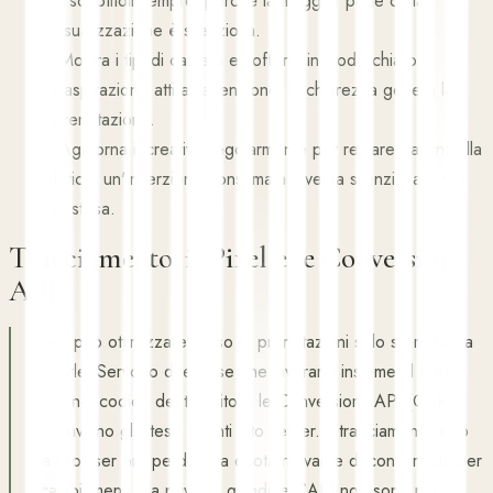
›
I sottotitoli sempre, perché la maggior parte della
visualizzazione è silenziosa.
›
Mostra i tipi di camera e l'offerta in modo chiaro.
L'aspirazione attira l'attenzione, la chiarezza genera la
prenotazione.
›
Aggiorna il creativo regolarmente per restare davanti alla
fatica; un'inserzione consumata diventa silenziosa e più
costosa.
Tracciamento: il Pixel e le Conversions
API
Meta può ottimizzare verso le prenotazioni solo se riesce a
vederle. Servono due cose che lavorano insieme: il Meta
Pixel nel codice del tuo sito e le Conversions API (CAPI)
che inviano gli stessi eventi lato server. Il tracciamento solo
via browser ora perde una quota rilevante di conversioni per
i cambiamenti alla privacy, quindi le CAPI non sono più