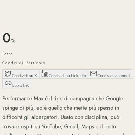
Pubblicato a
giugno 2026
11 min di lettura
Accuratezza verificata da
Lorenzo Bonari
·
giugno 2026
0
%
Letto
Condividi l'articolo
Condividi su X
Condividi su LinkedIn
Condividi via email
Copia link
Performance Max è il tipo di campagna che Google
spinge di più, ed è quello che mette più spesso in
difficoltà gli albergatori. Usato con disciplina, può
trovare ospiti su YouTube, Gmail, Maps e il resto