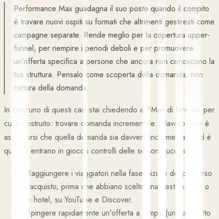
Performance Max guadagna il suo posto quando il compito
è trovare nuovi ospiti su formati che altrimenti gestiresti come
campagne separate. Rende meglio per la copertura upper-
funnel, per riempire i periodi deboli e per promuovere
un'offerta specifica a persone che ancora non conoscono la
tua struttura. Pensalo come scoperta della domanda, non
cattura della domanda.
In ciascuno di questi casi stai chiedendo a PMax di fare ciò per
cui è costruito: trovare domanda incrementale. Il lavoro vero è
assicurarsi che quella domanda sia davvero incrementale, ed è
qui che entrano in gioco i controlli delle sezioni successive.
›
Raggiungere i viaggiatori nella fase iniziale del percorso
d'acquisto, prima che abbiano scelto una destinazione o
un hotel, su YouTube e Discover.
›
Spingere rapidamente un'offerta a tempo (un pacchetto