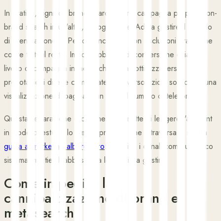
In pratica, significa brand search in una campagna propria, non-
brand search in un'altra, Google Hotel Ads a gestire il modulo
di prenotazione, e Performance Max con esclusioni brand che
copre tutto il resto. Imposta obiettivi di conversione chiari a
livello di campagna in modo che PMax ottimizzi verso
prenotazioni dirette completate, non verso azioni soft come una
visualizzazione di pagina o un clic sul numero di telefono.
Questa separazione è ciò che ti permette di leggere l'account
in modo onesto. È lo stesso principio che attraversa la nostra
guida al marketing alberghiero
: pianifica i canali come un unico
sistema, ma tienili abbastanza leggibili da gestirli.
Come impedire la
cannibalizzazione di brand e
metasearch