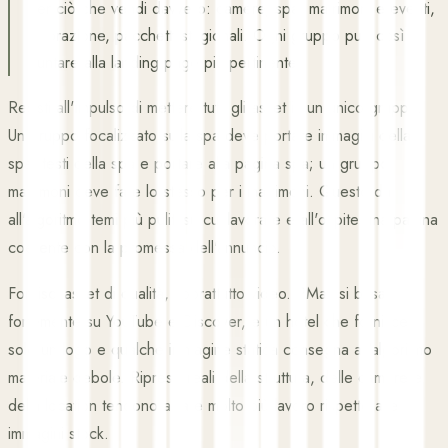
per ciò che vendi davvero: camere, spa, matrimoni e eventi,
ristorazione, pacchetti stagionali. Ogni gruppo può così
puntare alla landing page più pertinente.
Resisti all'impulso di mettere tutti gli asset in un unico gruppo.
Un gruppo focalizzato sulla spa deve portare immagini della
spa, testi della spa e portare alla pagina spa; un gruppo
matrimoni deve fare lo stesso per i matrimoni. Questo dà
all'algoritmo temi più puliti su cui lavorare e all'ospite una pagina
coerente con la promessa dell'annuncio.
Fornisci asset di qualità, soprattutto video. PMax si basa
fortemente su YouTube e Discover, e un hotel che fornisce
solo un logo e qualche immagine statica consegna all'algoritmo
materiale debole. Riprese reali della struttura, delle camere e
della location tendono a fare molto più lavoro rispetto alle
immagini stock.