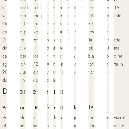
sarebbe costata dal 15 al 25 per cento in commissione OTA
vale la pena di conquistare anche con un ROAS non brillante.
Quando si limita a riattribuire domanda che le tue altre
campagne già avevano, nessun ROAS giustifica la spesa.
Distinguere correttamente questi due casi è la maggior parte
del lavoro, ed è il tipo di attività dietro i risultati concreti: una
catena alberghiera multi-property con cui abbiamo lavorato ha
aggiunto circa £125.000 in fatturato da prenotazioni dirette in
90 giorni, una volta strutturato il mix paid per crescere la
domanda invece di riciclarla.
Domande frequenti
Performance Max è adatto agli hotel?
Può esserlo, se usato per lo scopo giusto. Performance Max è
efficace nel trovare nuovi ospiti su YouTube, Discover, Gmail e