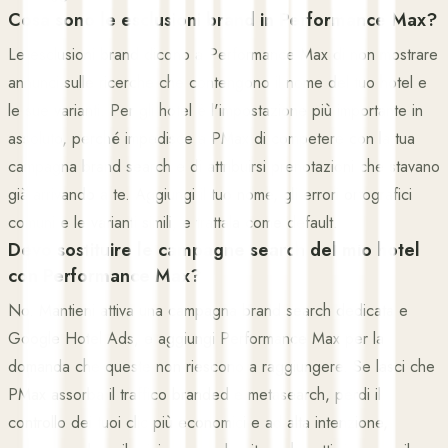
Cosa sono le esclusioni brand in Performance Max?
Le esclusioni brand dicono a Performance Max di non mostrare
annunci sulle ricerche che contengono il nome del tuo hotel e
le sue varianti. Per gli hotel è l'impostazione più importante in
assoluto, perché impedisce a PMax di competere con la tua
campagna brand search e di attribuirsi prenotazioni che stavano
già arrivando a te. Aggiungi il tuo nome, gli errori ortografici
comuni e le varianti simili, e trattala come default.
Devo sostituire le campagne search del mio hotel
con Performance Max?
No. Mantieni attiva una campagna brand search dedicata e
Google Hotel Ads, e aggiungi Performance Max per la
domanda che queste non riescono a raggiungere. Se lasci che
PMax assorba il traffico branded e metasearch, perdi il
controllo dei tuoi clic più economici e ad alta intenzione,