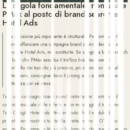
La regola fondamentale: non usare
PMax al posto di brand search e
Hotel Ads
La decisione più importante è strutturale. Performance Max
deve affiancare una campagna brand search dedicata e
Google Hotel Ads, mai sostituirle. Se spegni la brand search
e lasci che PMax assorba il traffico branded, perdi il
controllo dei tuoi clic più preziosi, più economici e ad alta
intenzione, consegnandone il pricing a un algoritmo che
ottimizza per sé stesso.
Tieni una campagna brand search ristretta per mantenere il
controllo manuale delle offerte e dei messaggi sul tuo nome.
Tieni Google Hotel Ads attivo in modo che il modulo di
prenotazione mostri la tua tariffa diretta contro le OTA. Poi
aggiungi Performance Max per la domanda che quelle due non