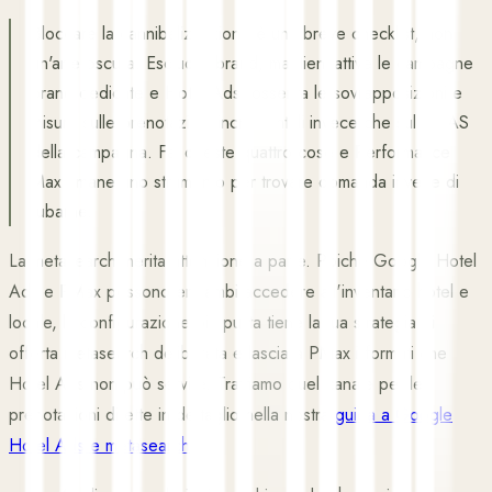
Bloccare la cannibalizzazione è una breve checklist, non
un'arte oscura. Escludi il brand, mantieni attive le campagne
brand dedicate e Hotel Ads, osserva le sovrapposizioni e
misura sulle prenotazioni incrementali invece che sul ROAS
della campagna. Fai queste quattro cose e Performance
Max rimane uno strumento per trovare domanda invece di
rubarne.
La metasearch merita attenzione a parte. Poiché Google Hotel
Ads e PMax possono entrambi accedere all'inventario hotel e
locale, la configurazione più pulita tiene la tua strategia di
offerta metasearch deliberata e lascia a PMax i formati che
Hotel Ads non può servire. Trattiamo quel canale per le
prenotazioni dirette in dettaglio nella nostra
guida a Google
Hotel Ads e metasearch
.