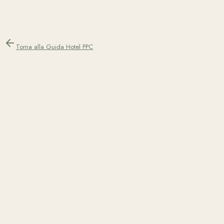
Torna alla Guida Hotel PPC
Teo Yordanov
Co-Fondatore e Specialista Performance Marketing