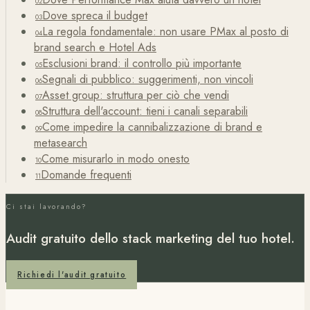
02
Dove spreca il budget
03
La regola fondamentale: non usare PMax al posto di
04
brand search e Hotel Ads
Esclusioni brand: il controllo più importante
05
Segnali di pubblico: suggerimenti, non vincoli
06
Asset group: struttura per ciò che vendi
07
Struttura dell'account: tieni i canali separabili
08
Come impedire la cannibalizzazione di brand e
09
metasearch
Come misurarlo in modo onesto
10
Domande frequenti
11
Ci stai lavorando?
Audit gratuito dello stack marketing del tuo hotel.
Richiedi l'audit gratuito