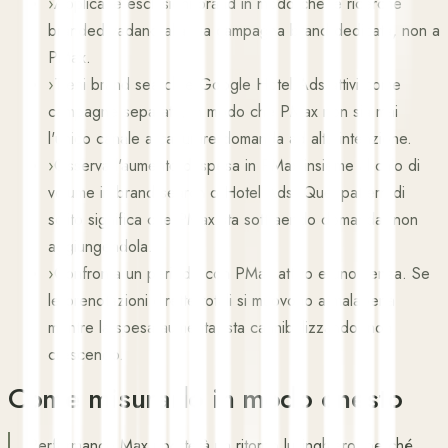
›
Applica le esclusioni brand in modo che le ricerche
branded vadano alla tua campagna brand dedicata, non a
PMax.
›
Tieni brand search e Google Hotel Ads attivi come
campagne separate, in modo che PMax non sia mai
l'unico canale a catturare domanda ad alta intenzione.
›
Osserva l'aumento di spesa in PMax insieme al calo di
volume in brand search o Hotel Ads. Quel pattern di
solito significa che PMax sta sottraendo domanda, non
aggiungendola.
›
Confronta un periodo con PMax attivo e uno senza. Se
le prenotazioni dirette totali si muovono a malapena
mentre la spesa aumenta, sta cannibalizzando, non
crescendo.
Come misurarlo in modo onesto
Performance Max riporterà un ritorno lusinghiero, perché