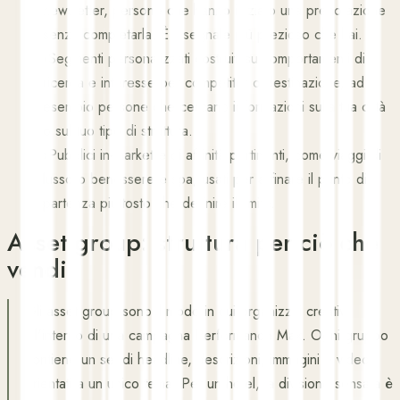
newsletter, persone che hanno iniziato una prenotazione
senza completarla. È il segnale più prezioso che hai.
›
Segmenti personalizzati costruiti su comportamenti di
ricerca e interesse per competitor o destinazione, ad
esempio persone che cercano informazioni sulla tua città
o sul tuo tipo di struttura.
›
Pubblici in-market e di affinità pertinenti, come viaggi di
lusso o benessere e spa, usati per affinare il punto di
partenza piuttosto che definire il limite.
Asset group: struttura per ciò che
vendi
Gli asset group sono il modo in cui organizzi i creativi
all'interno di una campagna Performance Max. Ogni gruppo
contiene un set di headline, descrizioni, immagini e video
orientati a un unico tema. Per un hotel, la divisione sensata è