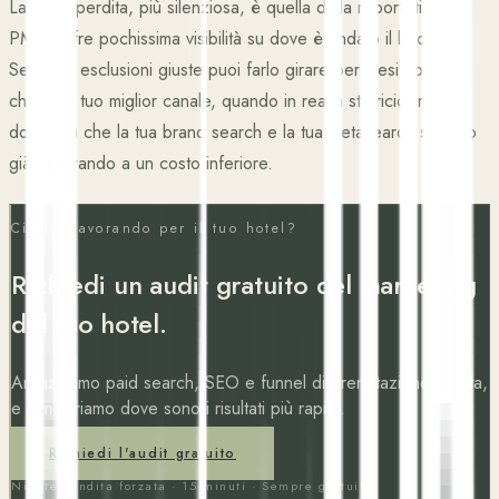
La terza perdita, più silenziosa, è quella della reportistica.
PMax offre pochissima visibilità su dove è andato il budget.
Senza le esclusioni giuste puoi farlo girare per mesi convinto
che sia il tuo miglior canale, quando in realtà sta riciclando
domanda che la tua brand search e la tua metasearch stavano
già catturando a un costo inferiore.
Ci stai lavorando per il tuo hotel?
Richiedi un audit gratuito del marketing
del tuo hotel.
Analizziamo paid search, SEO e funnel di prenotazione diretta,
e ti mostriamo dove sono i risultati più rapidi.
Richiedi l'audit gratuito
Niente vendita forzata · 15 minuti · Sempre gratuito