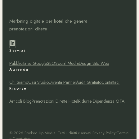
Marketing digitale per hotel che genera
prenotazioni dirette
Servizi
Pubblicità su Google
SEO
Social Media
Design Sito Web
Azienda
Chi Siamo
Casi Studio
Diventa Partner
Audit Gratuito
Contattaci
Risorse
Articoli Blog
Prenotazioni Dirette Hotel
Ridurre Dipendenza OTA
©
2026
Booked Up Media.
Tutti i diritti riservati.
Privacy Policy
•
Termini
e Condizioni