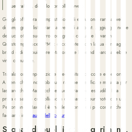
quel traffico, dove lo controlli davvero.
Google offre ora un'impostazione di esclusioni brand a livello
di campagna e liste brand a livello di account. Aggiungi il nome
del tuo hotel, i suoi errori ortografici comuni e le varianti.
Questo impedisce a PMax di competere con la tua campagna
brand e di attribuirsi prenotazioni che la brand search avrebbe
vinto comunque.
Trattala come impostazione predefinita, non come eccezione.
A meno che tu non abbia una ragione specifica e misurata per
lasciare che PMax tocchi le query branded, escludile. È la
prima cosa che controlliamo in qualsiasi account hotel che usa
Performance Max, ed è una delle correzioni più comuni che
facciamo in un
audit dell'account
.
Segnali di pubblico: suggerimenti,