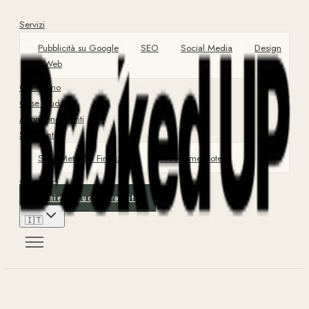
Servizi
Pubblicità su Google
SEO
Social Media
Design
Sito Web
Chi Siamo
Case Study
Approfondimenti
Strumenti
Suite Metriche Finanziarie
Wireframe Hotel
Contattaci
Richiedi Audit Gratuito
🇮🇹