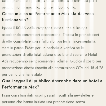
consegnandone il pricing a un algoritmo che ottimizza per il
proprio ritorno riportato, non per il tuo profitto.
Come misuro se Performance Max sta davvero
funzionando?
Ignora il ROAS della campagna stessa, che si lusinga
assorbendo conversioni economiche. Traccia le prenotazioni
dirette completate con il fatturato, poi testa l'incrementalità:
metti in pausa PMax per un periodo e verifica se le
prenotazioni dirette totali calano o se brand search e Hotel
Ads recuperano semplicemente il volume. Giudica il costo per
prenotazione diretta rispetto alla commissione OTA dal 15 al 25
per cento che hai evitato.
Quali segnali di pubblico dovrebbe dare un hotel a
Performance Max?
Inizia con i tuoi dati: ospiti passati, iscritti alla newsletter e
persone che hanno iniziato una prenotazione senza