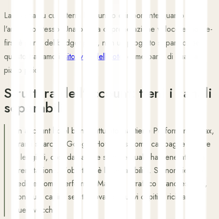
La pagina su cui atterra l'annuncio è importante quanto
l'annuncio stesso. Una pagina di prenotazione veloce e mobile-
first è parte del budget paid, non un progetto separato, per
questo trattiamo il
sito web dell'hotel
come parte di qualsiasi
piano paid.
Struttura dell'account: tieni i canali
separabili
Un account hotel ben strutturato mantiene Performance Max,
brand search e Google Hotel Ads come campagne distinte
e leggibili, così da sapere sempre quale ha generato una
prenotazione. L'obiettivo è la separabilità. Se non riesci a
vedere come performa PMax con il traffico brand escluso,
non puoi capire se sta trovando nuovi ospiti o riciclando
quelli vecchi.