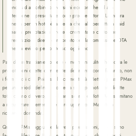
tende ad assorbire conversioni economiche ad alta
intenzione e presentarle come proprie vittorie. La misura
onesta per un hotel è la stessa che vale per tutta la paid
search: prenotazioni dirette incrementali e costo per
prenotazione diretta confrontato con la commissione OTA
che hai evitato per lo stesso soggiorno.
Parti da un tracciamento delle conversioni pulito che conta le
prenotazioni dirette completate, idealmente con il fatturato, non
i form fill o i clic. Poi testa l'incrementalità. Metti in pausa PMax
per un periodo definito e osserva se le prenotazioni dirette
totali calano davvero, o se brand search e Hotel Ads si limitano
a recuperare il terreno. Se lo recuperano, PMax stava
riciclando domanda.
Quando PMax aggiunge davvero prenotazioni, i conti sono
facili da difendere. Una prenotazione diretta che altrimenti