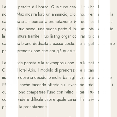
La prima perdita è il brand. Qualcuno cerca il tuo hotel per
nome. PMax mostra loro un annuncio, cliccano, prenotano, e la
campagna si attribuisce la prenotazione. Ma quell'ospite aveva
digitato il tuo nome: una buona parte di loro avrebbe raggiunto
la tua struttura tramite il tuo listing organico gratuito o una
campagna brand dedicata a basso costo. Hai pagato un premio
per una prenotazione che era già quasi tua.
La seconda perdita è la sovrapposizione con la metasearch.
Google Hotel Ads, il modulo di prenotazione accanto alla
mappa, è dove si decidono molte battaglie diretta-vs-OTA. Se
PMax sta anche facendo offerte sull'inventario hotel e locale, i
due possono competere l'uno con l'altro, alzare i tuoi stessi
costi e rendere difficile capire quale canale ha davvero
generato la prenotazione.