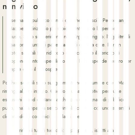
non vincoli
I segnali di pubblico sono i dati che fornisci a Performance
Max per indirizzarlo più rapidamente verso le persone
giuste. Sono suggerimenti, non targeting rigido: l'algoritmo li
usa come punto di partenza e poi esplora oltre. Per un
hotel, segnali forti riducono drasticamente il periodo di
apprendimento dispendioso in cui PMax spende denaro per
capire chi è il tuo ospite.
Poiché i segnali sono suggerimenti, non assumere che PMax
rimanga al loro interno. Questo è un altro motivo per cui le
esclusioni brand contano: anche con un segnale di pubblico
pulito, una campagna senza vincoli scivolerà comunque verso i
clic branded economici se la lasci libera.
›
Prima di tutto i tuoi dati: ospiti passati, iscritti alla