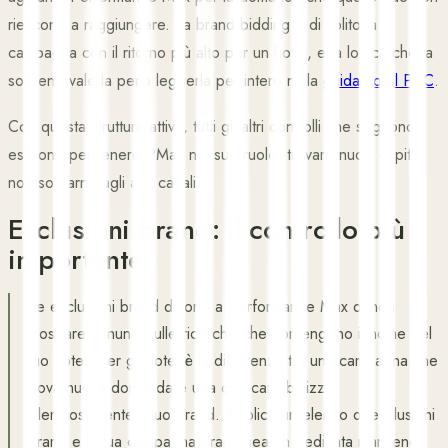
riescono a raggiungere. La brand bidding è di solito la
campagna con il ritorno più alto per un hotel, e la logica che la
sostiene vale la pena leggerla per intero nella
guida hotel PPC
.
Con questa struttura attiva, tutti gli altri controlli che seguono
esistono per tenere PMax nel suo ruolo: trovare nuovi ospiti,
non sottrarne agli altri canali.
Esclusioni brand: il controllo più
importante
Le esclusioni brand dicono a Performance Max di non
mostrare annunci sulle ricerche che contengono il nome del
tuo hotel. Per gli hotel è la differenza tra una campagna che
trova nuova domanda e una che cannibalizza
silenziosamente il tuo brand. Applica un elenco di esclusioni
brand e la tua campagna brand search dedicata mantiene