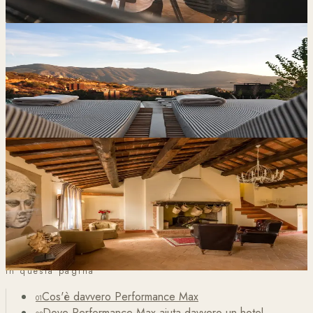
Blog
6 min di lettura
Perché i Piccoli Hotel e le Guest House
Dovrebbero Concentrarsi sulle Prenotazioni Dirette
Caso Studio
6 min di lettura
Meno Dipendenza dalle OTA per Le Torri di
Porsenna: Più Prenotazioni Dirette, Meno
Commissioni
In questa pagina
Cos'è davvero Performance Max
01
Dove Performance Max aiuta davvero un hotel