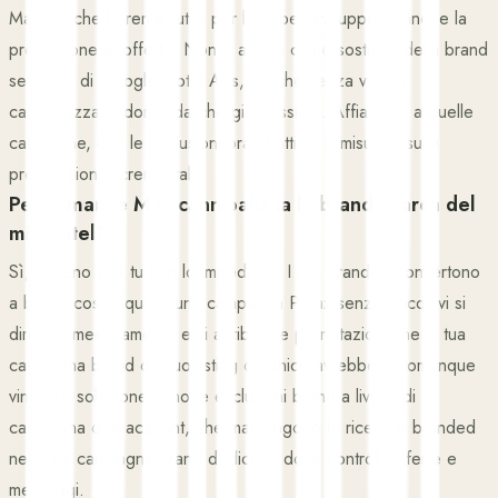
Maps, il che lo rende utile per la copertura upper-funnel e la
promozione di offerte. Non è adatto come sostituto della brand
search o di Google Hotel Ads, perché senza vincoli
cannibalizza la domanda che già possiedi. Affiancalo a quelle
campagne, con le esclusioni brand attive, e misuralo sulle
prenotazioni incrementali.
Performance Max cannibalizza la brand search del
mio hotel?
Sì, a meno che tu non lo impedisca. I clic branded convertono
a basso costo, quindi una campagna PMax senza vincoli vi si
dirige immediatamente e si attribuisce prenotazioni che la tua
campagna brand o il tuo listing organico avrebbero comunque
vinto. La soluzione sono le esclusioni brand a livello di
campagna o di account, che mantengono le ricerche branded
nella tua campagna brand dedicata, dove controlli offerte e
messaggi.