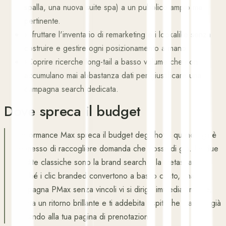
spalla, una nuova suite spa) a un pubblico ampio ma
pertinente.
›
Sfruttare l'inventario di remarketing e i lookalike senza
costruire e gestire ogni posizionamento a mano.
›
Coprire ricerche long-tail a basso volume che non
accumulano mai abbastanza dati per giustificare una
campagna search dedicata.
Dove spreca il budget
Performance Max spreca il budget degli hotel quando gli è
permesso di raccogliere domanda che possiedi già. Le due
perdite classiche sono la brand search e la metasearch.
Poiché i clic branded convertono a basso costo, una
campagna PMax senza vincoli vi si dirige immediatamente,
riporta un ritorno brillante e ti addebita ospiti che stavano già
arrivando alla tua pagina di prenotazione.